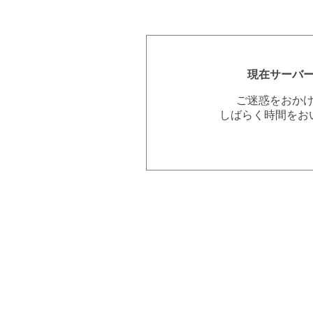
現在サーバ
ご迷惑をおか
しばらく時間をお