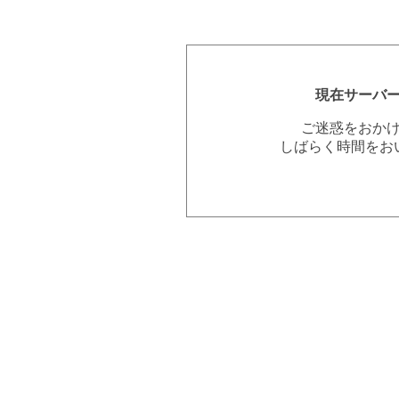
現在サーバ
ご迷惑をおか
しばらく時間をお