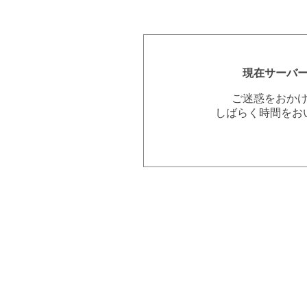
現在サーバ
ご迷惑をおか
しばらく時間をお