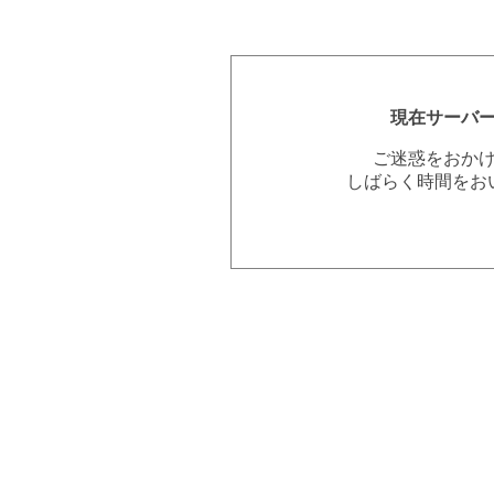
現在サーバ
ご迷惑をおか
しばらく時間をお