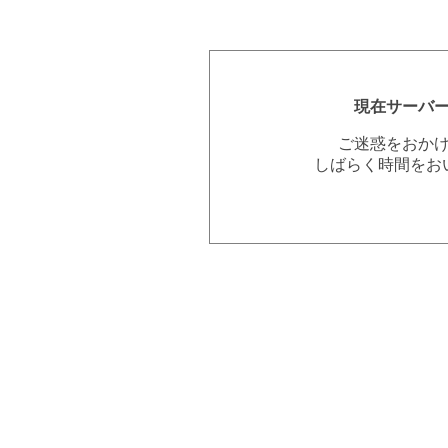
現在サーバ
ご迷惑をおか
しばらく時間をお