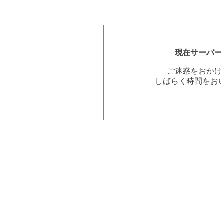
現在サーバ
ご迷惑をおか
しばらく時間をお