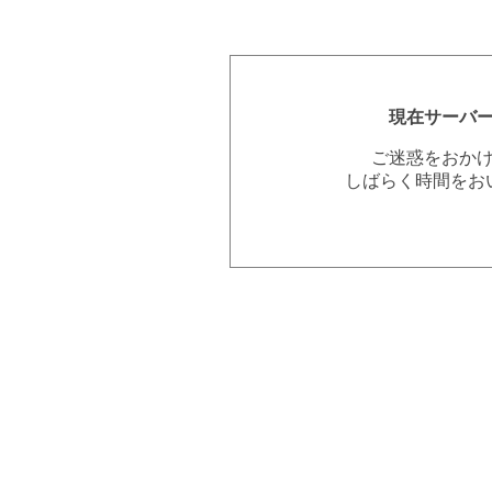
現在サーバ
ご迷惑をおか
しばらく時間をお