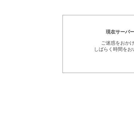
現在サーバ
ご迷惑をおか
しばらく時間をお