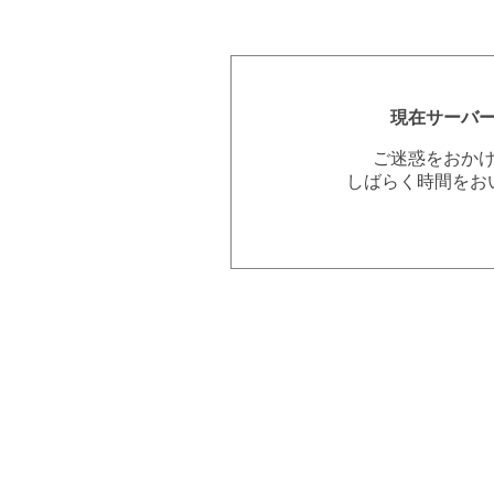
現在サーバ
ご迷惑をおか
しばらく時間をお