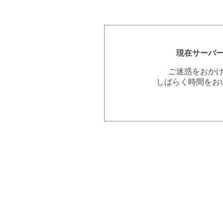
現在サーバ
ご迷惑をおか
しばらく時間をお