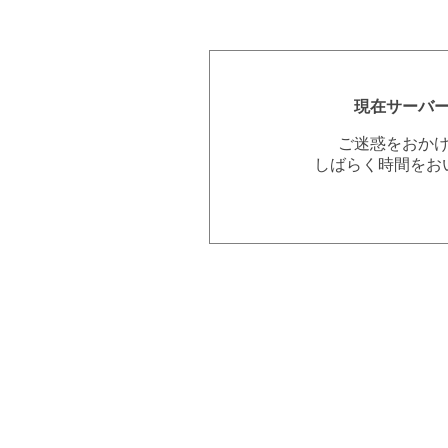
現在サーバ
ご迷惑をおか
しばらく時間をお