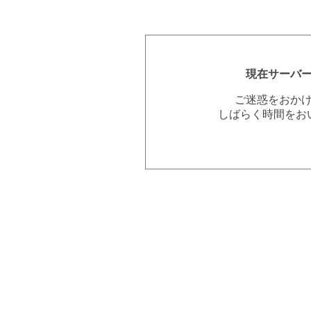
現在サーバ
ご迷惑をおか
しばらく時間をお