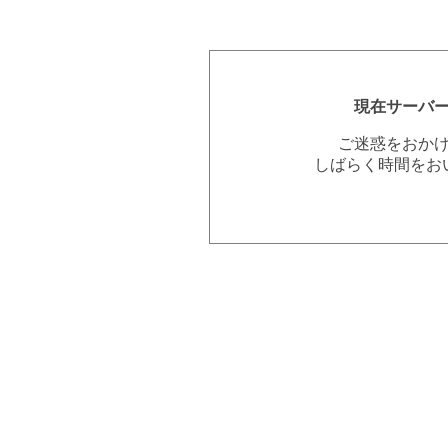
現在サーバ
ご迷惑をおか
しばらく時間をお