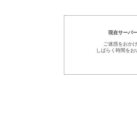
現在サーバ
ご迷惑をおか
しばらく時間をお