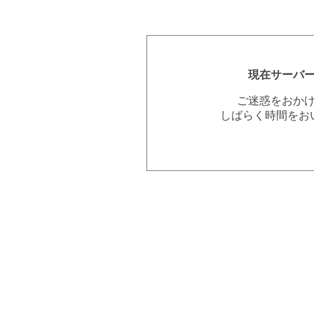
現在サーバ
ご迷惑をおか
しばらく時間をお