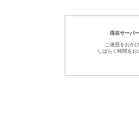
現在サーバ
ご迷惑をおか
しばらく時間をお