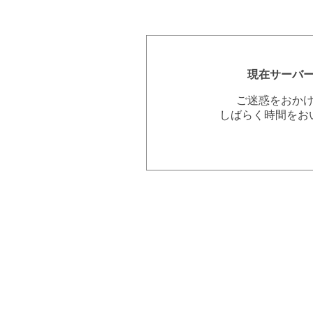
現在サーバ
ご迷惑をおか
しばらく時間をお