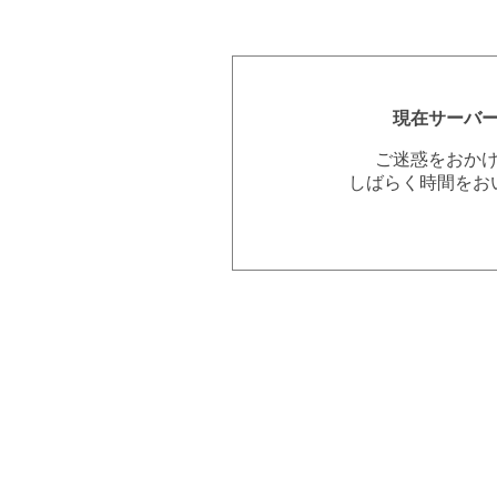
現在サーバ
ご迷惑をおか
しばらく時間をお