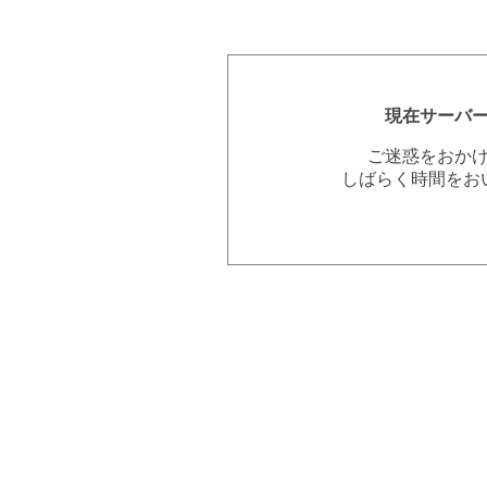
現在サーバ
ご迷惑をおか
しばらく時間をお