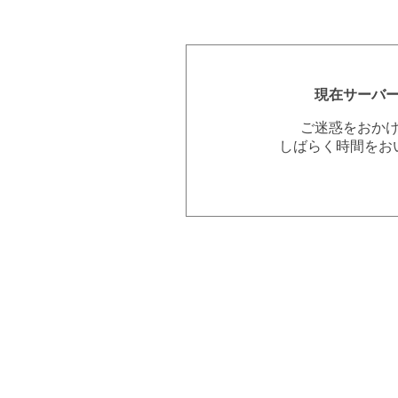
現在サーバ
ご迷惑をおか
しばらく時間をお