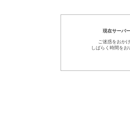
現在サーバ
ご迷惑をおか
しばらく時間をお