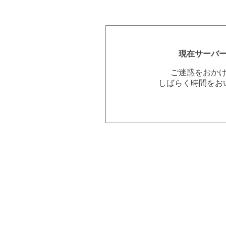
現在サーバ
ご迷惑をおか
しばらく時間をお