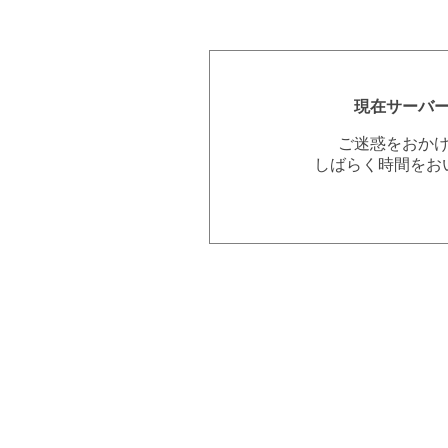
現在サーバ
ご迷惑をおか
しばらく時間をお