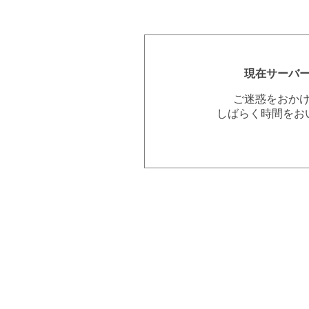
現在サーバ
ご迷惑をおか
しばらく時間をお