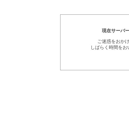
現在サーバ
ご迷惑をおか
しばらく時間をお