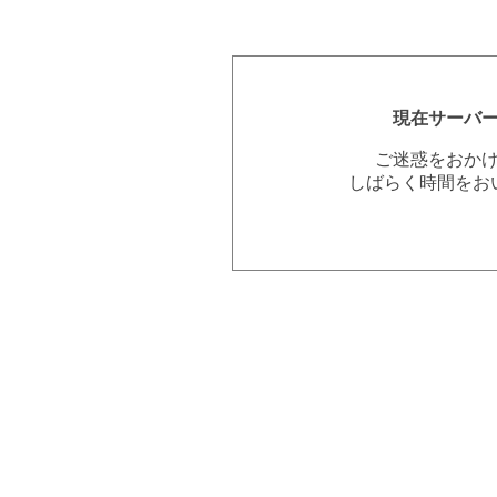
現在サーバ
ご迷惑をおか
しばらく時間をお