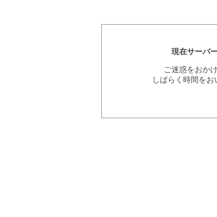
現在サーバ
ご迷惑をおか
しばらく時間をお