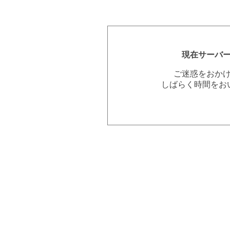
現在サーバ
ご迷惑をおか
しばらく時間をお