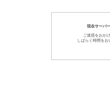
現在サーバ
ご迷惑をおか
しばらく時間をお