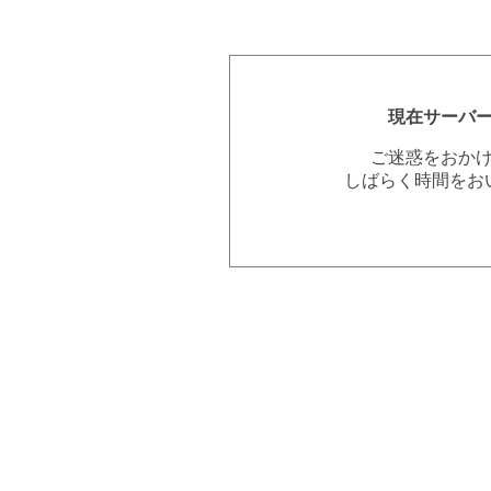
現在サーバ
ご迷惑をおか
しばらく時間をお