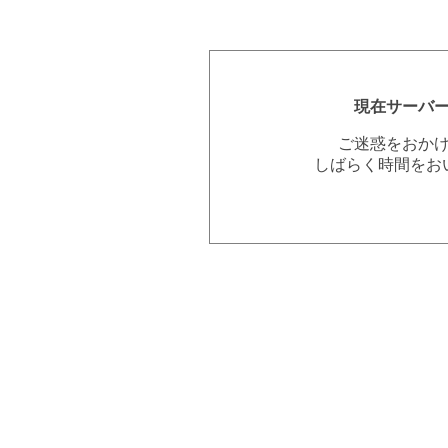
現在サーバ
ご迷惑をおか
しばらく時間をお