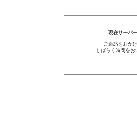
現在サーバ
ご迷惑をおか
しばらく時間をお