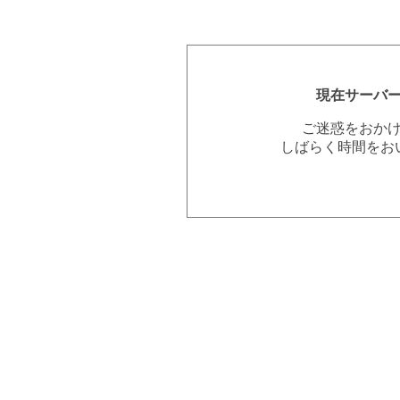
現在サーバ
ご迷惑をおか
しばらく時間をお