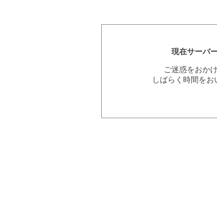
現在サーバ
ご迷惑をおか
しばらく時間をお