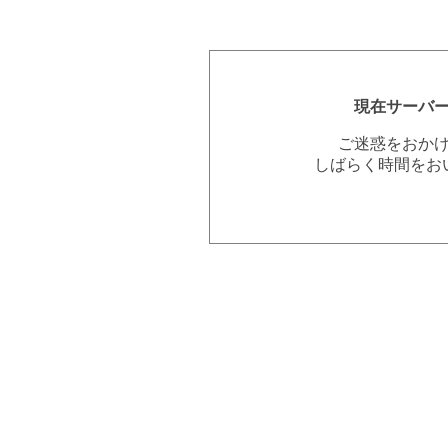
現在サーバ
ご迷惑をおか
しばらく時間をお