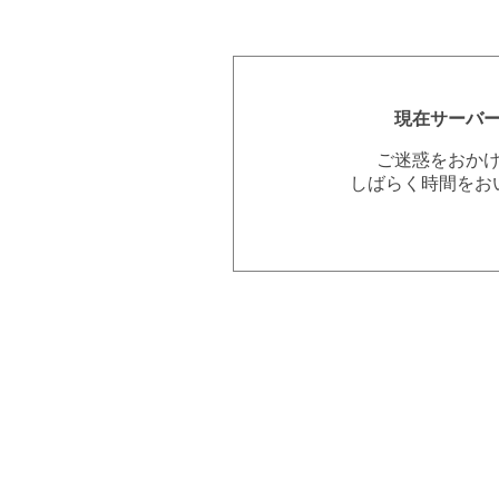
現在サーバ
ご迷惑をおか
しばらく時間をお