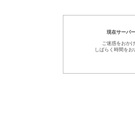
現在サーバ
ご迷惑をおか
しばらく時間をお