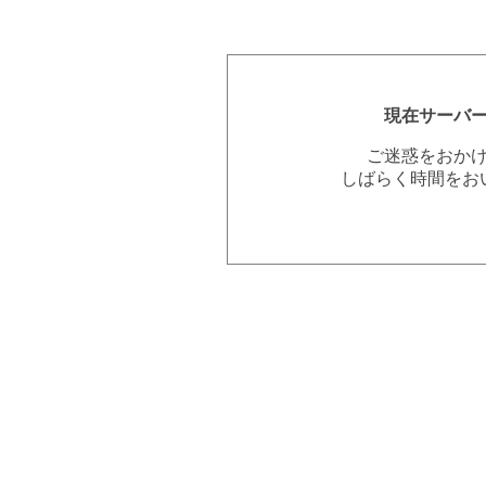
現在サーバ
ご迷惑をおか
しばらく時間をお