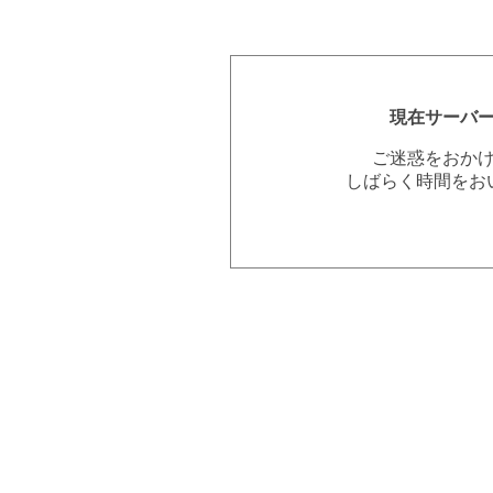
現在サーバ
ご迷惑をおか
しばらく時間をお