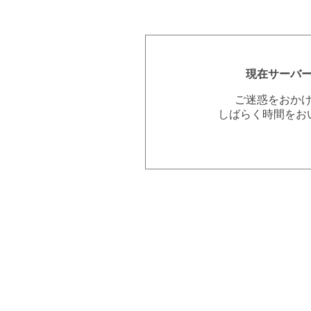
現在サーバ
ご迷惑をおか
しばらく時間をお