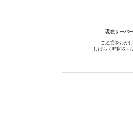
現在サーバ
ご迷惑をおか
しばらく時間をお