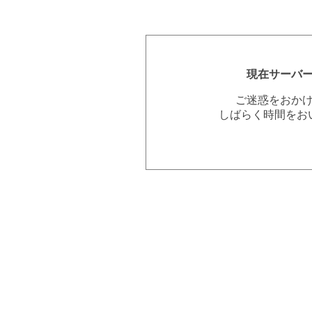
現在サーバ
ご迷惑をおか
しばらく時間をお