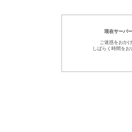
現在サーバ
ご迷惑をおか
しばらく時間をお