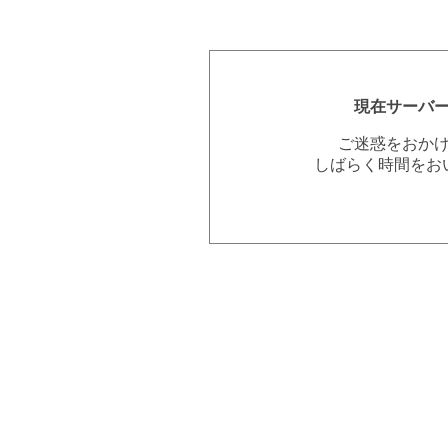
現在サーバ
ご迷惑をおか
しばらく時間をお