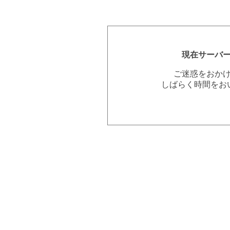
現在サーバ
ご迷惑をおか
しばらく時間をお