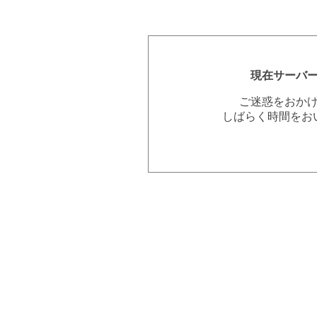
現在サーバ
ご迷惑をおか
しばらく時間をお