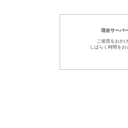
現在サーバ
ご迷惑をおか
しばらく時間をお