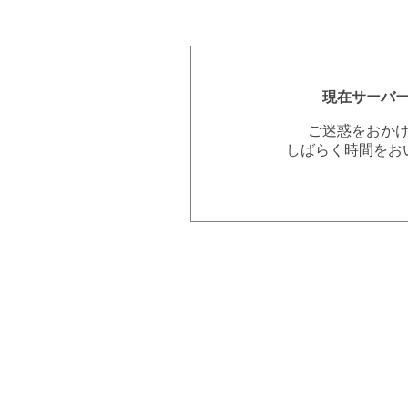
現在サーバ
ご迷惑をおか
しばらく時間をお