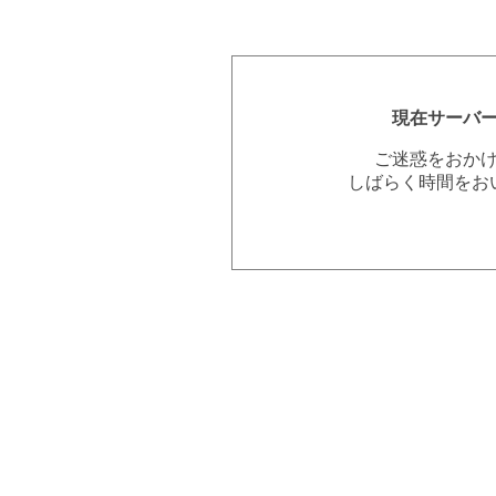
現在サーバ
ご迷惑をおか
しばらく時間をお