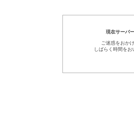
現在サーバ
ご迷惑をおか
しばらく時間をお